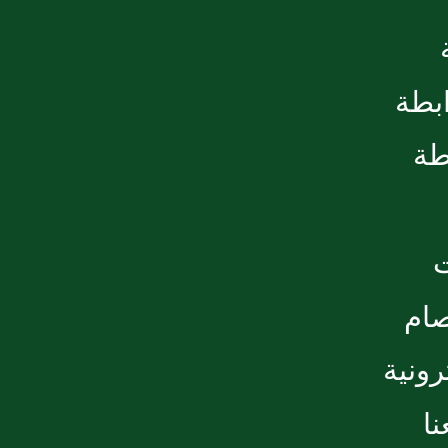
ابطة
طة
صام
رونية
ا