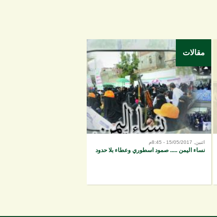
مقالات
اثنين, 15/05/2017 - 8:45م
نساء اليمن ..... صمود اسطوري وعطاء بلا حدود