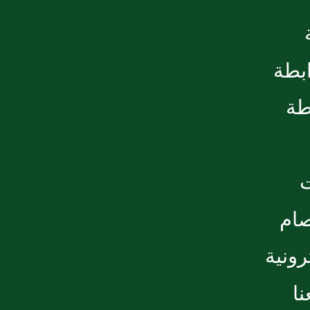
ابطة
طة
صام
رونية
ا