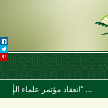
انعقاد مؤتمر علماء اليمن السنوي بعنوان "موقف علماء الأمة تجاه حرب الإبادة والتجويع في غزة ومخطط إسرائيل الكبرى"