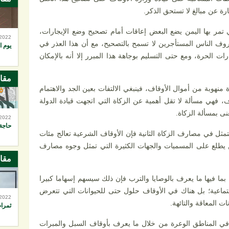
رة عن مبالغ لا تستحق الذكر.
ر بها اليمن يضع البعض إعاقات أمام تصحيح وضع الإيجارات،
-2022
روف الناس المستأجرين لا تسمح بالتصحيح، مع أن هذا العذر في
يوم ا
الحرة، ومع حتى التسليم بوجاهة هذا المبرر إلا أنه بالإمكان
مقا
منهوبة من أموال الأوقاف، فينبغي الالتفات بعين الجد والاهتمام
، فهي مسألة لا تقل أهمية عن الزكاة التي اتجهت قيادة الدولة
ى بمسألة الزكاة.
-2022
حاجة 
تتمثل في مصارف الزكاة الثانية فإن الأوقاف الشرعية تعالج مئات
يطلع على المسميات والجهات الكثيرة التي تمثل وجوه مصارف
مقا
بما فيها ما يعرف بالوصايا والترب فإن ذلك سيسهم إسهاما كبيرا
لاجتماعية؛ بل هناك في الأوقاف حلول حتى للحيوانات التي تتعرض
-2022
ت المعاقة والتائهة.
ثمرات
 المناطق الوعرة من خلال ما يعرف بأوقاف السبل والمبرات