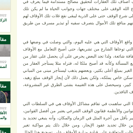
 أصناف تلك العقارات لتحقيق مصالح مستدامة فيما يعرف في
رع الله الوقف على مختلف جهات وجوانب الحياة ما لم يكن تلك
ى شرع الوقف حتى على الذرية ليبقى نفع غلات تلك الأوقاف لهم
-2022
الزكا
 عنهم منافع تلك الأموال بتصرف سفيه أو تبذير مسرف من طريق
مقا
اقع الأوقاف التي هي عليه اليوم، والتي وصلت في وضعها في
لتي توخاها الشارع من تشريعها، حتى أصبح التعامل مع الأوقاف
ر ثقافة شائعة، ولذا تجد البعض يحرص على أن يحصل على عقار من
-2022
المسألة وكأنه قد أصبح ملكا له، فتراه مثلا يستأجر العقار من
أنصفو
الغير بمبلغ أعلى بكثير، وبعضهم يذهب ليستأجر مبنى من المباني
ه سكن خاص يملكه، ولكن يعمل ذلك لأن إيجار الوقف مبلغ زهيد،
غ كبير، وسيحصل على هذه الغنيمة بشتى الطرق غير المشروعة،
مقا
 النافذين.
ايا التي ساهمت في تفاقم مشاكل الأوقاف هي في السلطات التي
-2022
انين والأنظمة فقانون الوقف الشرعي يعتبر من أفضل القوانين،
الأفل
ر بأقل من أجرة المثل في الزمان والمكان، وأنه ينبغي تجديد يد
والم
 خلال تجديد عقود الإيجار، ومن خلال ذلك يتم مواكبة تغير
ات المتعاقبة على قيادة وزارة الأوقاف على تصحيح هذا الخلل
مقا