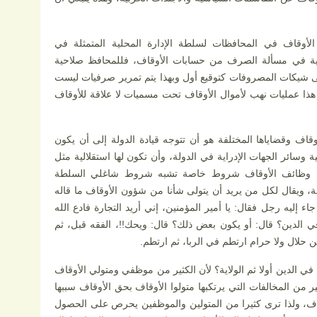
الأوقاف في المحافظات لسلطة الإدارة المحلية المتمثلة في
لية في مسألة الصرف من حسابات الأوقاف، فللمحافظ صلاحية
ى شيكات المصروفات كتوقيع أول وبهذا يتم تمرير صرفيات ليست
 عمليات نهب لأموال الأوقاف تحت مسميات لا علاقة للأوقاف
قاف وقضاياها المختلفة هو أن تتوجه قيادة الدولة إلى أن يكون
وسائر الجهات الإدراية في الدولة، وأن تكون لها استقلالية مثل
ي وظائف الأوقاف شروط خاصة تشبه شروط شاغلي السلطة
انة، ويقال لكل من يريد أن يتولى شأنا من شؤون الأوقاف ما قاله
ء إليه رجل فقال: يا أمير المؤمنين، إني أريد التجارة فادع الله
ي الدين؟ قال: أو يكون بعض ذلك؟ قال: ويحك!!، الفقه قبل، ثم
 حلال ولا حرام ارتطم في الربا، ثم ارتطم.
 في الدين أولا ثم الولاية؟ لأن الكثير من موظفي ومتولي الأوقاف
ير من المخالفات التي يرتكبها متولوا الأوقاف بحق الأوقاف سببها
اف، ولذا ترى كثيرا من المتولين والموظفين يحرص على الحصول