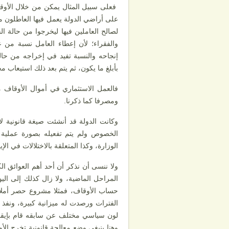
فعلى سبيل المثال يمكن من خلال الأوقا
على أراضي الدولة يعمل فيها العاطلون 
لصالح العاملين فيها ليخرجوا من حالة ا
والفقراء؛ لأن إعطاء العامل نسبة من
إنجاحه والنسبة تفيد في إخراجه من حا
بأبلغ ما يكون، ثم يتم بعد ذلك استيعاب
فالعمل الاستثماري في أموال الأوقاف م
ومصرفا كما ذكرنا.
وكانت الدولة قد أنشئت صيغة قانونية ل
الخصوص ولم يتم تفعيله بصورة عملية نتي
الوزارة، وكذا المتعلقة بالاختلالات في الإ
ولا ننسى أن نذكر أن أحد أهم العوائق ال
المراحل الماضية، ولا زال كذلك إلى الي
حساب الأوقاف، فمثلا مشروع حصر أملا
الفترات ورصدت له ميزانية كبيرة، ونفذ 
لون سياسي مختلف عن سابقه قام بإيقاف
وهنا ينبغي وضع معالجة قانونية تخرج الأ