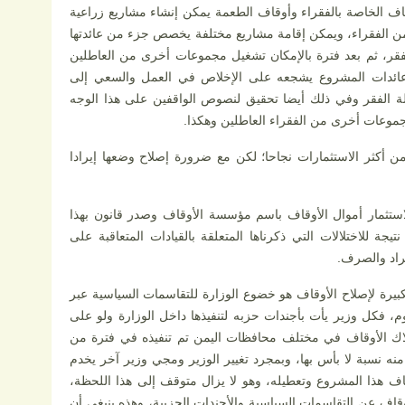
ف الخاصة بالفقراء وأوقاف الطعمة يمكن إنشاء مشاريع زراعية
من الفقراء، ويمكن إقامة مشاريع مختلفة يخصص جزء من عائدتها
لفقر، ثم بعد فترة بالإمكان تشغيل مجموعات أخرى من العاطلين
 عائدات المشروع يشجعه على الإخلاص في العمل والسعي إلى
لة الفقر وفي ذلك أيضا تحقيق لنصوص الواقفين على هذا الوجه
 مجموعات أخرى من الفقراء العاطلين وهكذا.
ن أكثر الاستثمارات نجاحا؛ لكن مع ضرورة إصلاح وضعها إيرادا
استثمار أموال الأوقاف باسم مؤسسة الأوقاف وصدر قانون بهذا
جة للاختلالات التي ذكرناها المتعلقة بالقيادات المتعاقبة على
يراد والصرف.
كبيرة لإصلاح الأوقاف هو خضوع الوزارة للتقاسمات السياسية عبر
وم، فكل وزير يأت بأجندات حزبه لتنفيذها داخل الوزارة ولو على
ك الأوقاف في مختلف محافظات اليمن تم تنفيذه في فترة من
منه نسبة لا بأس بها، وبمجرد تغيير الوزير ومجي وزير آخر يخدم
 هذا المشروع وتعطيله، وهو لا يزال متوقف إلى هذا اللحظة،
وقاف عن التقاسمات السياسية والأجندات الحزبية، وهذه ينبغي أن