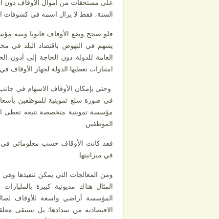
على مستحقات من أموال الأوقاف دون أن
السنة، فقط لا يزال اسمه في كشوفات ال
فلو صحح وضع الأوقاف قانونا وبنية مؤس
يسهم في النهوض باقتصاد البلد في مخت
العامة للدولة دون الحاجة إلى أذون ال
امتيازات تعطيها الدولة لجهاز الأوقاف في 
وحتى بإمكان الأوقاف الاسهام في جانب ت
في صورة سلع تموينية للموظفين بأسعار
مؤسسة تموينية متخصصة تتبعه تعطى ام
الموظفين.
فقد كانت الأوقاف حسب معلوماتي في ف
في ميزانيتها.
ومن المعالجات التي يمكن تنفيذها وهي
المثال هناك مديونية كبيرة بالمليار
المؤسسة أراضي واسعة للأوقاف لصالح
الاقتصادية من سدادها؛ بل ستبقى معلقة