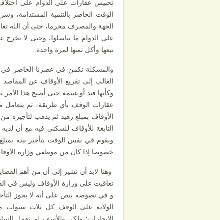
تحبيس عقارات على الدوام على اختلاف
الوقت الحاضر بالتنمية المستدامة، وش
الجهة والمصرف محرما، حتى أن الله تعال
على الدوام ما تناسلوا، وحتى لا تخرج
بيعها وأكل ثمنها لمرة واحدة.
والمشكلة تكمن في عصرنا الحاضر في و
الغالب إلى تفريغ الأوقاف عن المقاصد ا
وكأنها فيد أو غنيمة حتى أصبح هذا الأم
عقارات الوقف بأي طريقة، ثم يتعامل مع 
الأوقاف بمبلغ زهيد ثم يذهب لتأجيره من 
التابعة للأوقاف للسكنى فيه مع أن لدي
ويقوم في نفس الوقت بتأجير بيته بمبل
خصوصا إذا كان من موظفي وزارة الأوقاف
وهنا لابد أن نشير إلى أن من أهم القض
تعاقبت على وزارة الأوقاف وليس في القو
و في نصوصه ينص على أنه لا يجوز التأجي
الولاية على الوقف كل ثلاث سنوات من
الإيجارات؛ ولكن وللأسف لم تعمل السلط