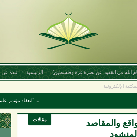
أمام الله في القعود عن نصرة غزة وفلسطين)
الرئيسية
نبذة عن ا
مكتبة الإلكترونية
انعقاد مؤتمر علماء اليمن السنوي بعنوان "موقف علماء الأمة تجاه حرب الإبادة والتجويع في غزة ومخطط إسرائيل الكبرى"
مقالات
واقع والمقاصد
لمنشود