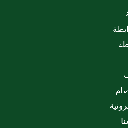
ابطة
طة
صام
رونية
ا