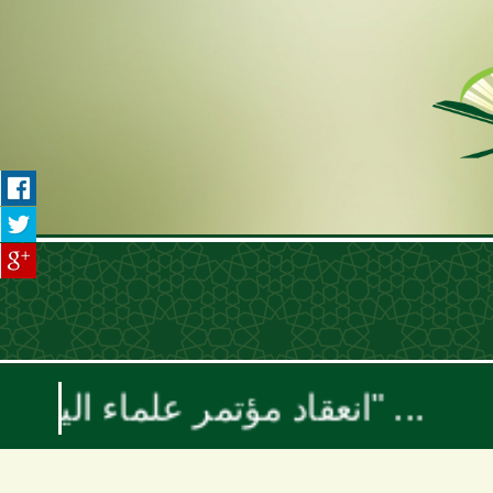
انعقاد مؤتمر علماء اليمن السنوي بعنوان "موقف علماء الأمة تجاه حرب الإبادة والتجويع في غزة ومخطط إسرائيل الكبرى"